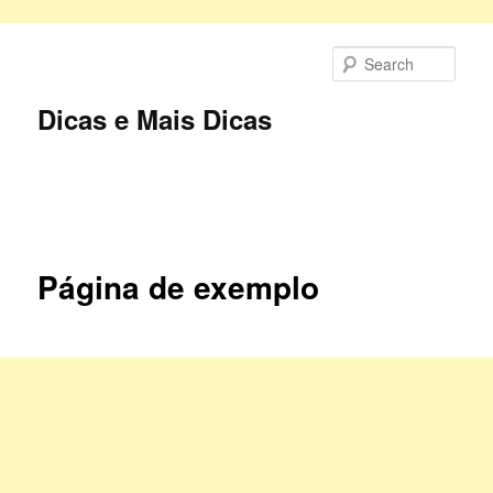
Skip
to
Sear
primary
content
Dicas e Mais Dicas
Main
menu
Página de exemplo