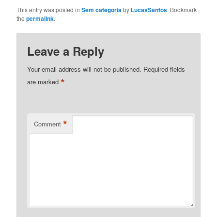
tonificados e poderosos.
de bem-estar e saúde.
This entry was posted in
Sem categoria
by
LucasSantos
. Bookmark
…
Perder peso pode
the
permalink
.
melhorar a qualidade de
vida, prevenir doenças e
aumentar a autoestima.
Leave a Reply
No entanto, muitas
pessoas enfrentam
Your email address will not be published.
Required fields
dificuldades em
*
are marked
encontrar métodos
eficazes e
sustentáveis…
*
Comment