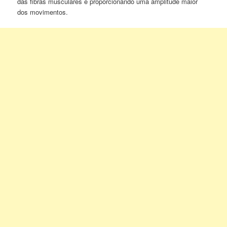
das fibras musculares e proporcionando uma amplitude maior
dos movimentos.