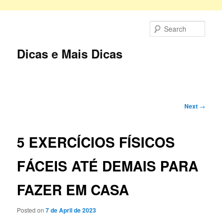
Skip
to
Sear
primary
content
Dicas e Mais Dicas
Main
menu
Post
Next
→
navigation
5 EXERCÍCIOS FÍSICOS
FÁCEIS ATÉ DEMAIS PARA
FAZER EM CASA
Posted on
7 de April de 2023