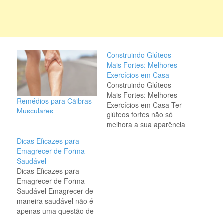
Construindo Glúteos
Mais Fortes: Melhores
Exercícios em Casa
Construindo Glúteos
Mais Fortes: Melhores
Remédios para Cãibras
Exercícios em Casa Ter
Musculares
glúteos fortes não só
melhora a sua aparência
física, mas também
Dicas Eficazes para
desempenha um papel
Emagrecer de Forma
crucial na força geral do
Saudável
corpo, na postura e no
Dicas Eficazes para
desempenho atlético.
Emagrecer de Forma
Felizmente, você não
Saudável Emagrecer de
precisa de uma
maneira saudável não é
assinatura de academia
apenas uma questão de
para alcançar glúteos
estética, mas também