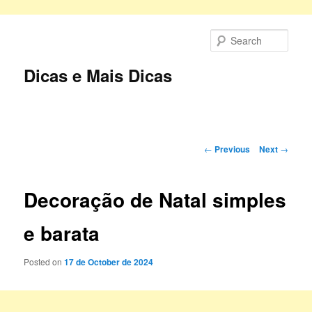
Skip
to
Sear
primary
content
Dicas e Mais Dicas
Main
menu
Post
←
Previous
Next
→
navigation
Decoração de Natal simples
e barata
Posted on
17 de October de 2024