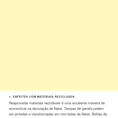
4.
ENFEITES COM MATERIAIS RECICLADOS
Reaproveitar materiais recicláveis é uma excelente maneira de
economizar na decoração de Natal. Tampas de garrafa podem
ser pintadas e transformadas em mini bolas de Natal. Rolhas de