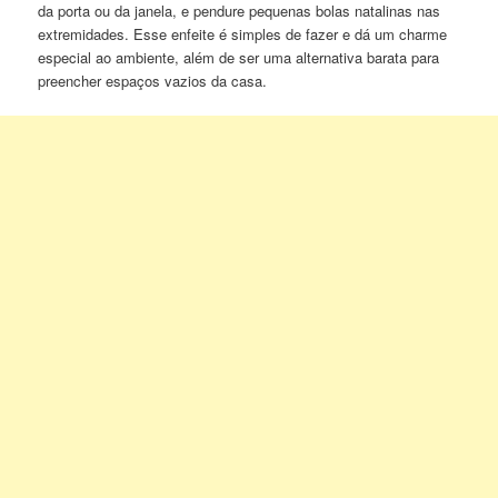
da porta ou da janela, e pendure pequenas bolas natalinas nas
extremidades. Esse enfeite é simples de fazer e dá um charme
especial ao ambiente, além de ser uma alternativa barata para
preencher espaços vazios da casa.