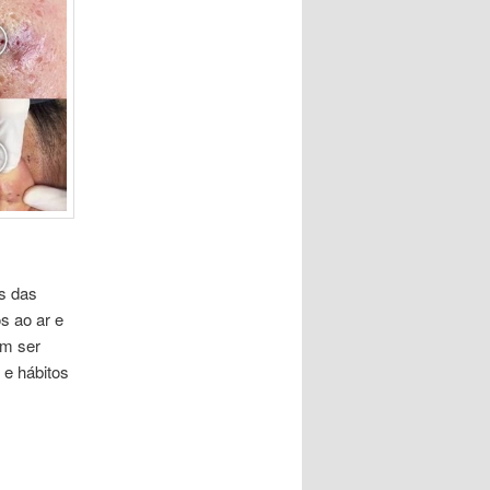
s das
s ao ar e
em ser
e hábitos