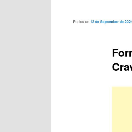
Main
menu
Posted on
12 de September de 202
For
Cra