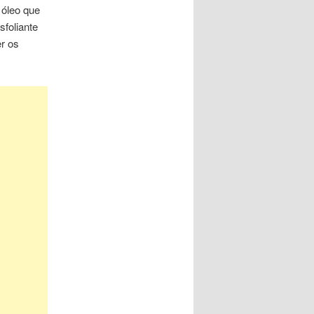
 óleo que
foliante
er os