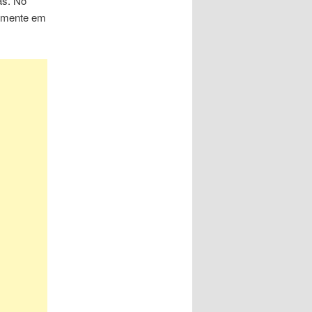
as. No
almente em