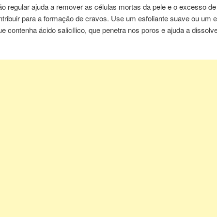
ão regular ajuda a remover as células mortas da pele e o excesso de
ribuir para a formação de cravos. Use um esfoliante suave ou um es
e contenha ácido salicílico, que penetra nos poros e ajuda a dissolv