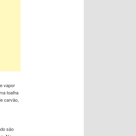
de vapor
ma toalha
e carvão,
ndo são