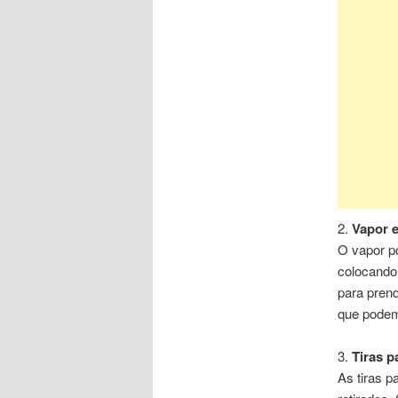
2.
Vapor e
O vapor po
colocando
para pren
que podem
3.
Tiras p
As tiras 