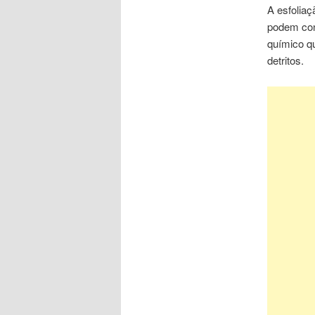
A esfoliaç
podem cont
químico qu
detritos.