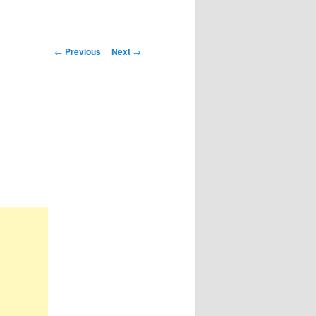
Post
←
Previous
Next
→
navigation