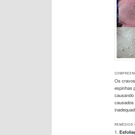
COMPREEN
Os cravos
espinhas 
causando 
causados 
inadequad
REMÉDIOS 
1.
Esfolia