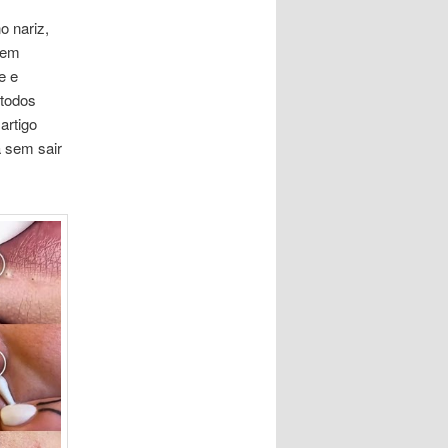
o nariz,
rem
e e
étodos
artigo
a sem sair