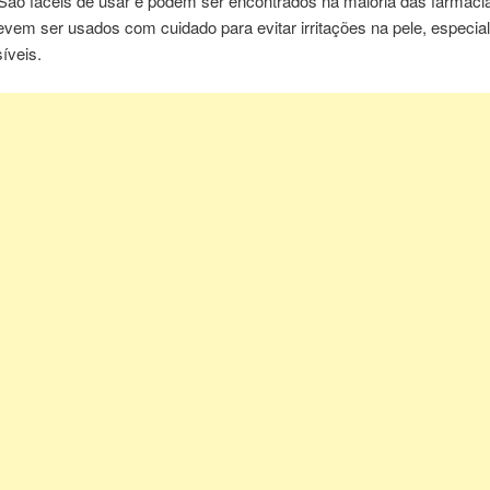
 São fáceis de usar e podem ser encontrados na maioria das farmáci
evem ser usados com cuidado para evitar irritações na pele, especi
íveis.