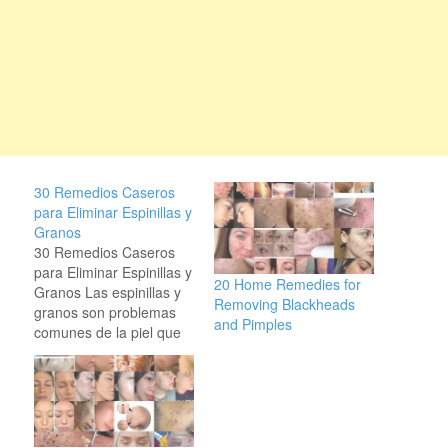
30 Remedios Caseros
para Eliminar Espinillas y
Granos
30 Remedios Caseros
para Eliminar Espinillas y
20 Home Remedies for
Granos Las espinillas y
Removing Blackheads
granos son problemas
and Pimples
comunes de la piel que
afectan a muchas
personas de diferentes
grupos de edad. Aunque
existen muchos
productos comerciales