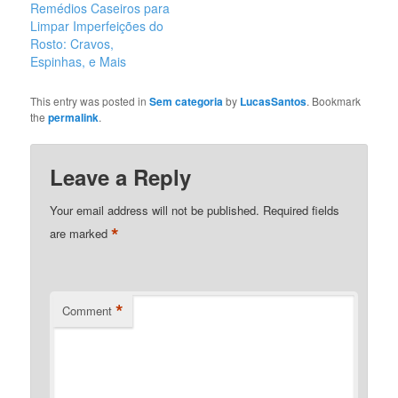
disponibles, a menudo
Remédios Caseiros para
los remedios caseros
Limpar Imperfeições do
simples pueden ser
Rosto: Cravos,
igualmente efectivos.
Espinhas, e Mais
Aquí tienes 30 opciones
naturales que…
This entry was posted in
Sem categoria
by
LucasSantos
. Bookmark
the
permalink
.
Leave a Reply
Your email address will not be published.
Required fields
*
are marked
*
Comment