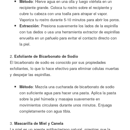
Método
: Hierve agua en una olla y luego viértela en un
recipiente grande. Coloca tu rostro sobre el recipiente y
cubre tu cabeza con una toalla para atrapar el vapor.
Vaporiza tu rostro durante 5-10 minutos para abrir los poros.
Extracción
: Presiona suavemente los lados de la espinilla
con tus dedos o usa una herramienta extractor de espinillas
envuelta en un pañuelo para evitar el contacto directo con
la piel.
2.
Exfoliante de Bicarbonato de Sodio
El bicarbonato de sodio es conocido por sus propiedades
exfoliantes, lo que lo hace efectivo para eliminar células muertas
y despejar las espinillas.
Método
: Mezcla una cucharada de bicarbonato de sodio
con suficiente agua para hacer una pasta. Aplica la pasta
sobre la piel húmeda y masajea suavemente en
movimientos circulares durante unos minutos. Enjuaga
completamente con agua tibia.
3.
Mascarilla de Miel y Canela
La miel es un agente antibacteriano natural, mientras que la