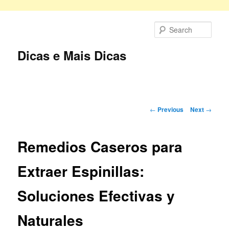
Skip
to
Sear
primary
content
Dicas e Mais Dicas
Main
menu
Post
←
Previous
Next
→
navigation
Remedios Caseros para
Extraer Espinillas:
Soluciones Efectivas y
Naturales