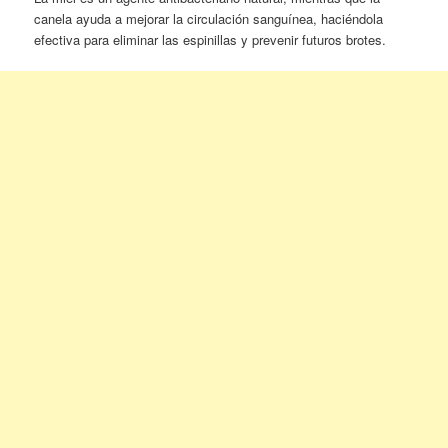
canela ayuda a mejorar la circulación sanguínea, haciéndola
efectiva para eliminar las espinillas y prevenir futuros brotes.