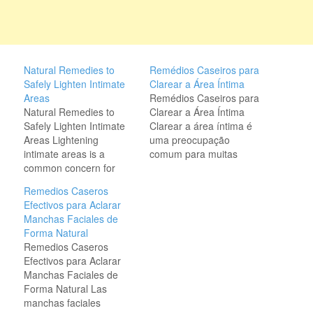
Natural Remedies to
Remédios Caseiros para
Safely Lighten Intimate
Clarear a Área Íntima
Areas
Remédios Caseiros para
Natural Remedies to
Clarear a Área Íntima
Safely Lighten Intimate
Clarear a área íntima é
Areas Lightening
uma preocupação
intimate areas is a
comum para muitas
common concern for
pessoas. O
many individuals.
escurecimento dessa
Remedios Caseros
Various factors such as
região pode ser causado
Efectivos para Aclarar
hormonal changes,
por diversos fatores,
Manchas Faciales de
friction, and skin
como atrito, depilação,
Forma Natural
conditions can lead to
mudanças hormonais e
Remedios Caseros
darkening in these
exposição ao sol. A
Efectivos para Aclarar
areas. While there are
seguir, apresentamos
Manchas Faciales de
commercial products
alguns remédios
Forma Natural Las
available, natural
caseiros eficazes para
manchas faciales
remedies can provide a
clarear a área íntima