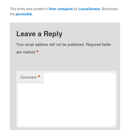
pueden ser una fuente
gentle and effective
de…
de frustración para
This entry was posted in
Sem categoria
by
LucasSantos
. Bookmark
alternative. Here,…
muchas personas,
the
permalink
.
afectando la autoestima
y la confianza.
Afortunadamente,
Leave a Reply
existen numerosos
remedios naturales que
Your email address will not be published.
Required fields
pueden ayudar a aclarar
*
are marked
estas imperfecciones.
Aquí hay algunos
remedios caseros
efectivos a considerar: 1.
*
Jugo…
Comment