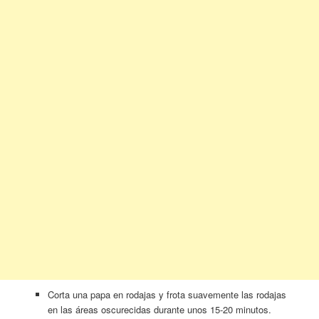
Corta una papa en rodajas y frota suavemente las rodajas
en las áreas oscurecidas durante unos 15-20 minutos.