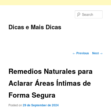
Skip
to
Sear
primary
content
Dicas e Mais Dicas
Main
menu
Post
←
Previous
Next
→
navigation
Remedios Naturales para
Aclarar Áreas Íntimas de
Forma Segura
Posted on
29 de September de 2024