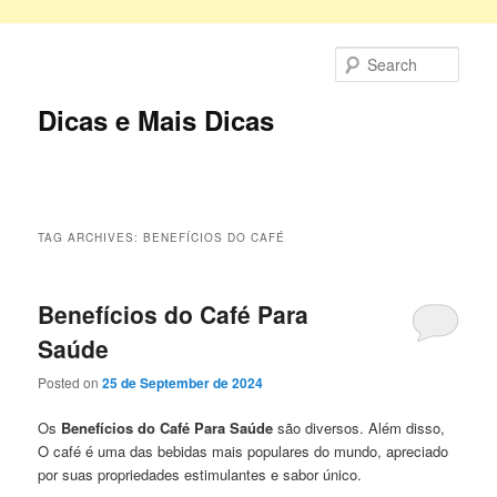
Skip
Skip
to
to
Sear
primary
secondary
content
content
Dicas e Mais Dicas
Main
menu
TAG ARCHIVES:
BENEFÍCIOS DO CAFÉ
Benefícios do Café Para
Saúde
Posted on
25 de September de 2024
Os
Benefícios do Café Para Saúde
são diversos. Além disso,
O café é uma das bebidas mais populares do mundo, apreciado
por suas propriedades estimulantes e sabor único.