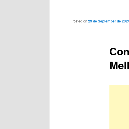
Main
menu
Posted on
29 de September de 202
Con
Mel