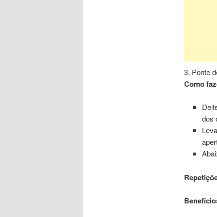
3. Ponte d
Como faz
Deit
dos 
Leva
aper
Abai
Repetiçõe
Benefício