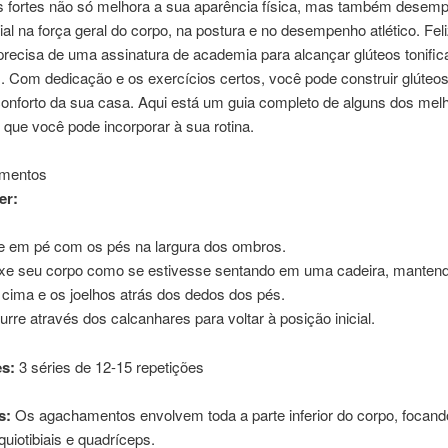
os fortes não só melhora a sua aparência física, mas também dese
ial na força geral do corpo, na postura e no desempenho atlético. Fel
recisa de uma assinatura de academia para alcançar glúteos tonific
. Com dedicação e os exercícios certos, você pode construir glúteo
conforto da sua casa. Aqui está um guia completo de alguns dos mel
 que você pode incorporar à sua rotina.
amentos
er:
e em pé com os pés na largura dos ombros.
xe seu corpo como se estivesse sentando em uma cadeira, mantend
 cima e os joelhos atrás dos dedos dos pés.
rre através dos calcanhares para voltar à posição inicial.
s:
3 séries de 12-15 repetições
s:
Os agachamentos envolvem toda a parte inferior do corpo, focand
quiotibiais e quadríceps.