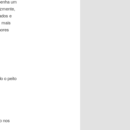
mpenha um
izmente,
ados e
s mais
hores
o o peito
o nos