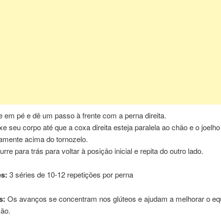
e em pé e dê um passo à frente com a perna direita.
xe seu corpo até que a coxa direita esteja paralela ao chão e o joelho
tamente acima do tornozelo.
rre para trás para voltar à posição inicial e repita do outro lado.
s:
3 séries de 10-12 repetições por perna
s:
Os avanços se concentram nos glúteos e ajudam a melhorar o equi
ão.