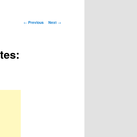
Post
←
Previous
Next
→
navigation
tes: