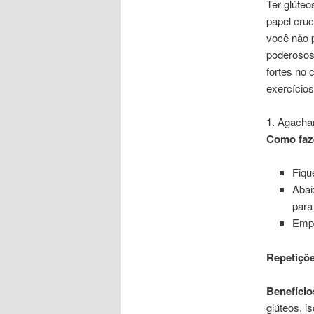
Ter glúte
papel cruc
você não p
poderosos
fortes no 
exercícios
1. Agach
Como faz
Fiqu
Abai
para
Empu
Repetiçõe
Benefício
glúteos, is