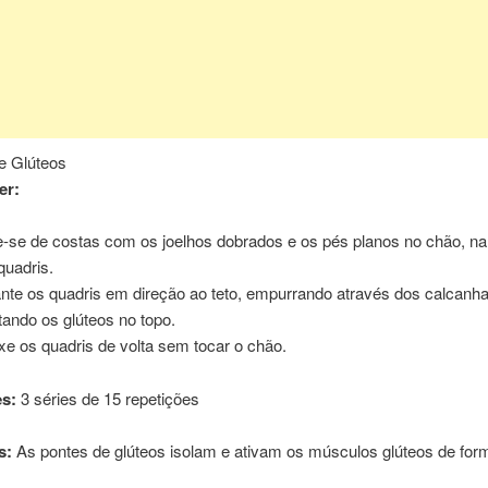
e Glúteos
er:
e-se de costas com os joelhos dobrados e os pés planos no chão, na
quadris.
nte os quadris em direção ao teto, empurrando através dos calcanha
tando os glúteos no topo.
xe os quadris de volta sem tocar o chão.
s:
3 séries de 15 repetições
s:
As pontes de glúteos isolam e ativam os músculos glúteos de form