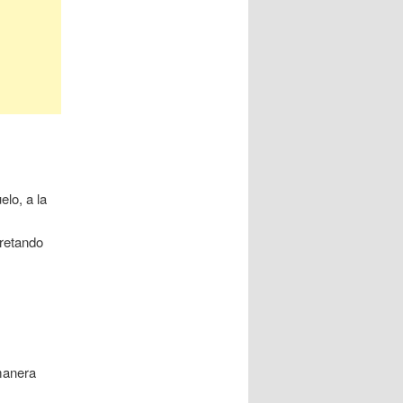
elo, a la
pretando
manera