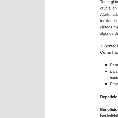
Tener glút
crucial en 
Afortunad
tonificado
glúteos má
algunos de
1. Sentadi
Cómo hac
Pára
Baja
haci
Empu
Repeticio
Beneficio
isquiotibi