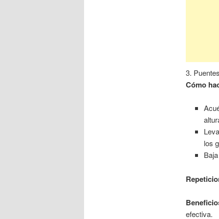
3. Puente
Cómo hac
Acué
altu
Leva
los g
Baja
Repeticio
Beneficio
efectiva.