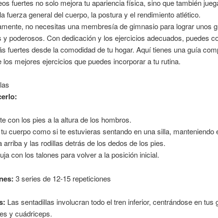
eos fuertes no solo mejora tu apariencia física, sino que también jueg
la fuerza general del cuerpo, la postura y el rendimiento atlético.
amente, no necesitas una membresía de gimnasio para lograr unos g
s y poderosos. Con dedicación y los ejercicios adecuados, puedes co
s fuertes desde la comodidad de tu hogar. Aquí tienes una guía com
 los mejores ejercicios que puedes incorporar a tu rutina.
llas
erlo:
te con los pies a la altura de los hombros.
 tu cuerpo como si te estuvieras sentando en una silla, manteniendo 
a arriba y las rodillas detrás de los dedos de los pies.
ja con los talones para volver a la posición inicial.
nes:
3 series de 12-15 repeticiones
s:
Las sentadillas involucran todo el tren inferior, centrándose en tus 
ales y cuádriceps.