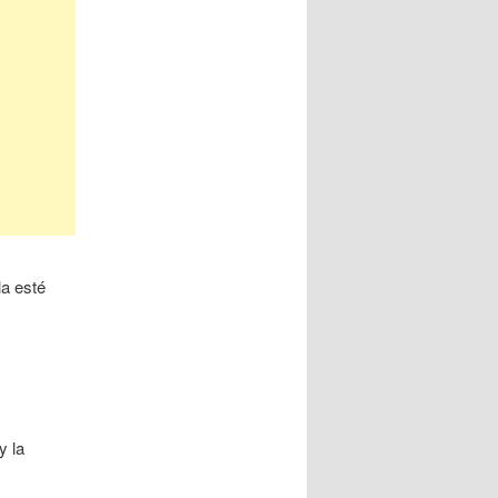
la esté
y la