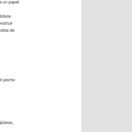
a un papel
lúteos
nstruir
pleta de
el pecho
glúteos,