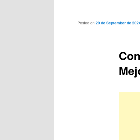
Main
menu
Posted on
29 de September de 202
Con
Mej