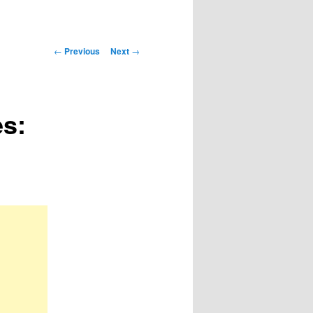
Post
←
Previous
Next
→
navigation
s: