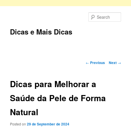
Skip
to
Sear
primary
content
Dicas e Mais Dicas
Main
menu
Post
←
Previous
Next
→
navigation
Dicas para Melhorar a
Saúde da Pele de Forma
Natural
Posted on
29 de September de 2024