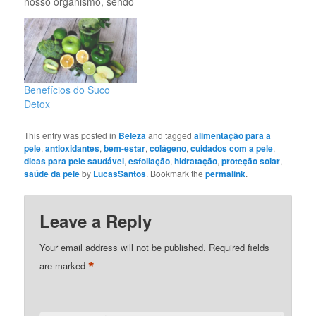
nosso organismo, sendo
o principal componente
das fibras de
sustentação da pele,
ossos, músculos,
cartilagens e tecidos
conectivos. À medida
Benefícios do Suco
que envelhecemos, a
Detox
produção natural de
colágeno diminui, o que
This entry was posted in
Beleza
and tagged
alimentação para a
pode impactar
pele
,
antioxidantes
,
bem-estar
,
colágeno
,
cuidados com a pele
,
diretamente a saúde
dicas para pele saudável
,
esfoliação
,
hidratação
,
proteção solar
,
da…
saúde da pele
by
LucasSantos
. Bookmark the
permalink
.
Leave a Reply
Your email address will not be published.
Required fields
*
are marked