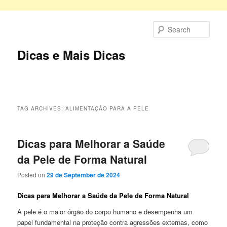
Skip
Skip
to
to
Sear
primary
secondary
content
content
Dicas e Mais Dicas
Main
menu
TAG ARCHIVES:
ALIMENTAÇÃO PARA A PELE
Dicas para Melhorar a Saúde
da Pele de Forma Natural
Posted on
29 de September de 2024
Dicas para Melhorar a Saúde da Pele de Forma Natural
A pele é o maior órgão do corpo humano e desempenha um
papel fundamental na proteção contra agressões externas, como