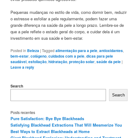
Pequenas mudanças no estilo de vida, como dormir bem, reduzir
o estresse e esfoliar a pele regularmente, podem fazer uma
grande diferença na saúde da pele a longo prazo. Lembre-se de
que a pele reflete o estado geral do corpo, e cuidar dela é um
investimento em sua saúde e bem-estar.
Posted in
Beleza
|
Tagged
alimentação para a pele
,
antioxidantes
,
bem-estar
,
colágeno
,
cuidados com a pele
,
dicas para pele
saudável
,
esfoliação
,
hidratação
,
proteção solar
,
saúde da pele
|
Leave a reply
Search
Search
Posts recentes
Pure Satisfaction: Bye Bye Blackheads
Satisfying Blackhead Extractions That Will Mesmerize You
Best Ways to Extract Blackheads at Home
Giant Blackhead Explosion: Understanding and Treatment