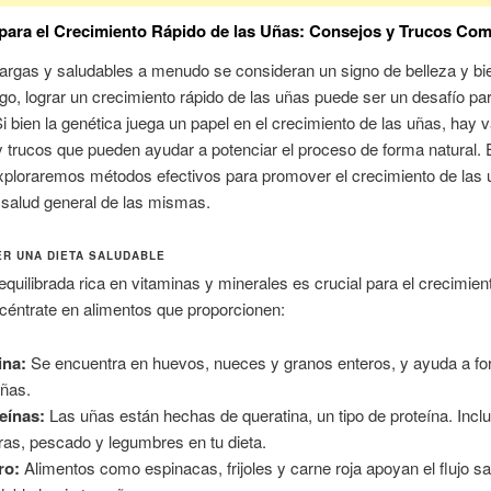
para el Crecimiento Rápido de las Uñas: Consejos y Trucos C
argas y saludables a menudo se consideran un signo de belleza y bie
o, lograr un crecimiento rápido de las uñas puede ser un desafío pa
 bien la genética juega un papel en el crecimiento de las uñas, hay v
 trucos que pueden ayudar a potenciar el proceso de forma natural. 
exploraremos métodos efectivos para promover el crecimiento de las 
 salud general de las mismas.
R UNA DIETA SALUDABLE
equilibrada rica en vitaminas y minerales es crucial para el crecimien
céntrate en alimentos que proporcionen:
ina:
Se encuentra en huevos, nueces y granos enteros, y ayuda a for
uñas.
eínas:
Las uñas están hechas de queratina, un tipo de proteína. Incl
as, pescado y legumbres en tu dieta.
ro:
Alimentos como espinacas, frijoles y carne roja apoyan el flujo s