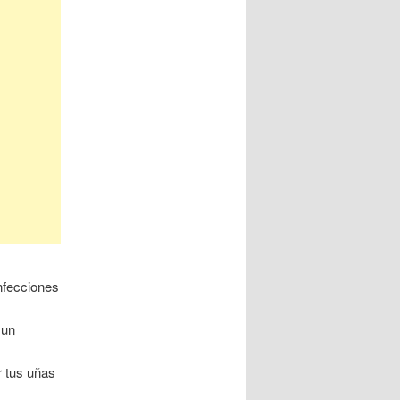
nfecciones
 un
 tus uñas