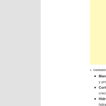
3.
CUIDADO
Mant
y pr
Cor
crec
Hidr
hidr