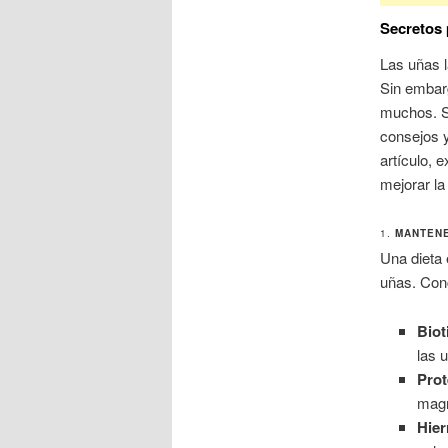
Secretos 
Las uñas l
Sin embarg
muchos. Si
consejos y
artículo, 
mejorar la
1.
MANTENE
Una dieta 
uñas. Con
Biot
las 
Prot
magr
Hier