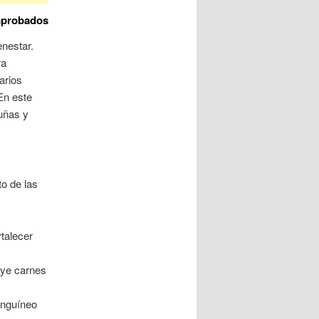
omprobados
nestar.
ra
arios
En este
uñas y
to de las
talecer
uye carnes
anguíneo