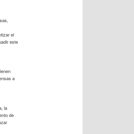
sas,
izar el
adir este
tienen
pensas a
, la
ento de
nzar