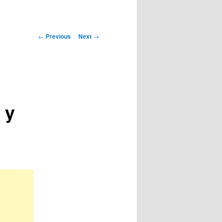
Post
←
Previous
Next
→
navigation
 y