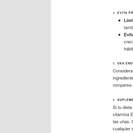
4.
EVITA P
Limi
tamb
Evit
crec
hábi
5.
USA END
Considera 
ingredient
romperse.
6.
SUPLEME
Si tu diet
vitamina E
las uñas.
cualquier