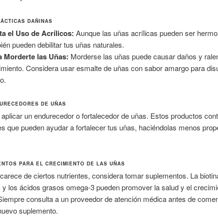
RÁCTICAS DAÑINAS
ta el Uso de Acrílicos:
Aunque las uñas acrílicas pueden ser hermo
ién pueden debilitar tus uñas naturales.
a Morderte las Uñas:
Morderse las uñas puede causar daños y ralent
imiento. Considera usar esmalte de uñas con sabor amargo para disu
to.
URECEDORES DE UÑAS
aplicar un endurecedor o fortalecedor de uñas. Estos productos con
es que pueden ayudar a fortalecer tus uñas, haciéndolas menos pro
NTOS PARA EL CRECIMIENTO DE LAS UÑAS
a carece de ciertos nutrientes, considera tomar suplementos. La biotina
 y los ácidos grasos omega-3 pueden promover la salud y el crecimi
 Siempre consulta a un proveedor de atención médica antes de come
 nuevo suplemento.