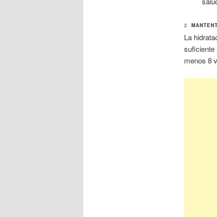
salu
2.
MANTENT
La hidrata
suficiente
menos 8 v