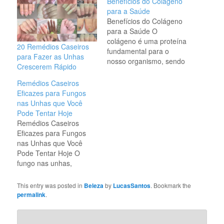
Benefícios do Colágeno
para a Saúde
Benefícios do Colágeno
para a Saúde O
colágeno é uma proteína
20 Remédios Caseiros
fundamental para o
para Fazer as Unhas
nosso organismo, sendo
Crescerem Rápido
o principal componente
das fibras de
Remédios Caseiros
sustentação da pele,
Eficazes para Fungos
ossos, músculos,
nas Unhas que Você
cartilagens e tecidos
Pode Tentar Hoje
conectivos. À medida
Remédios Caseiros
que envelhecemos, a
Eficazes para Fungos
produção natural de
nas Unhas que Você
colágeno diminui, o que
Pode Tentar Hoje O
pode impactar
fungo nas unhas,
diretamente a saúde
também conhecido
da…
como onicomicose, é
This entry was posted in
Beleza
by
LucasSantos
. Bookmark the
uma condição comum
permalink
.
que afeta muitas
pessoas. Pode causar
descoloração,