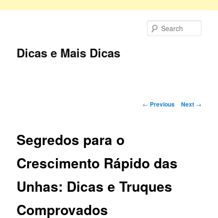
Skip
to
Sear
primary
content
Dicas e Mais Dicas
Main
menu
Post
←
Previous
Next
→
navigation
Segredos para o
Crescimento Rápido das
Unhas: Dicas e Truques
Comprovados