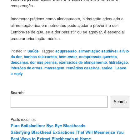
recuperação.
Incorporar práticas como alongamento, hidratação adequada e
alimentação rica em nutrientes pode ajudar a prevenir a dor.
Lembre-se de que, se a dor persistir ou se agravar, é essencial
procurar orientação médica.
Posted in
Saúde
|
Tagged
acupressão
,
alimentação saudável
,
alívio
da dor
,
banhos relaxantes
,
bem-estar
,
compressas quentes
,
descanso
,
dor nas pernas
,
exercícios de alongamento
,
hidratação
,
infusões de ervas
,
massagem
,
remédios caseiros
,
saúde
|
Leave
a reply
Search
Search
Posts recentes
Pure Satisfaction: Bye Bye Blackheads
Satisfying Blackhead Extractions That Will Mesmerize You
Best Ways to Extract Blackheads at Home