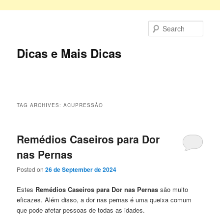
Skip
Skip
to
to
Sear
primary
secondary
content
content
Dicas e Mais Dicas
Main
menu
TAG ARCHIVES:
ACUPRESSÃO
Remédios Caseiros para Dor
nas Pernas
Posted on
26 de September de 2024
Estes
Remédios Caseiros para Dor nas Pernas
são muito
eficazes. Além disso, a dor nas pernas é uma queixa comum
que pode afetar pessoas de todas as idades.