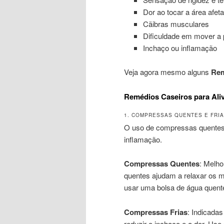
Dor ao tocar a área afet
Cãibras musculares
Dificuldade em mover a 
Inchaço ou inflamação
Veja agora mesmo alguns
Rem
Remédios Caseiros para Aliv
1. COMPRESSAS QUENTES E FRI
O uso de compressas quentes ou
inflamação.
Compressas Quentes
: Melho
quentes ajudam a relaxar os 
usar uma bolsa de água quen
Compressas Frias
: Indicada
reduzir o inchaço e a dor. Use