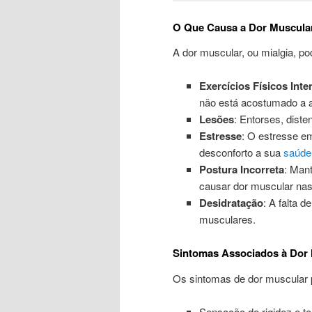
O Que Causa a Dor Muscula
A dor muscular, ou mialgia, pod
Exercícios Físicos Int
não está acostumado a a
Lesões
: Entorses, dist
Estresse
: O estresse e
desconforto a sua
saúde
Postura Incorreta
: Man
causar dor muscular nas
Desidratação
: A falta d
musculares.
Sintomas Associados à Dor
Os sintomas de dor muscular 
Sensação de rigidez e t