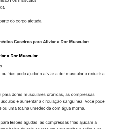
ada
parte do corpo afetada
édios Caseiros para Aliviar a Dor Muscular:
iar a Dor Muscular
AS
 frias pode ajudar a aliviar a dor muscular e reduzir a
r para dores musculares crônicas, as compressas
músculos e aumentar a circulação sanguínea. Você pode
te ou uma toalha umedecida com água morna.
s para lesões agudas, as compressas frias ajudam a
 uma bolsa de gelo envolta em uma toalha e aplique na