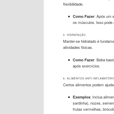
flexibilidade.
Como Fazer
: Após um e
os músculos. Isso pode a
5. HIDRATAÇÃO
Manter-se hidratado é fundame
atividades físicas.
Como Fazer
: Beba bast
após exercícios.
6. ALIMENTOS ANTI-INFLAMATÓRI
Certos alimentos podem ajudar 
Exemplos
: Inclua alim
sardinha), nozes, sement
frutas vermelhas, brócol