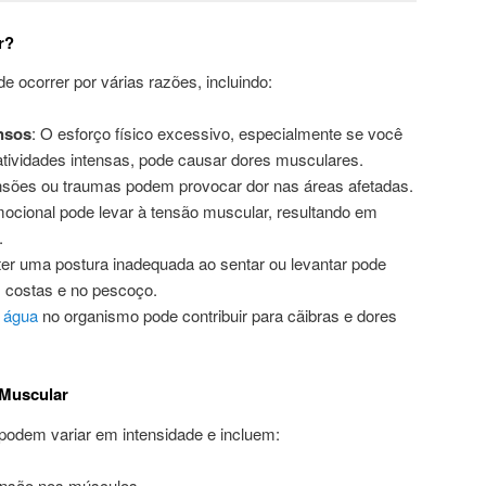
r?
e ocorrer por várias razões, incluindo:
ensos
: O esforço físico excessivo, especialmente se você
tividades intensas, pode causar dores musculares.
ensões ou traumas podem provocar dor nas áreas afetadas.
mocional pode levar à tensão muscular, resultando em
.
ter uma postura inadequada ao sentar ou levantar pode
 costas e no pescoço.
e
água
no organismo pode contribuir para cãibras e dores
 Muscular
podem variar em intensidade e incluem:
ensão nos músculos