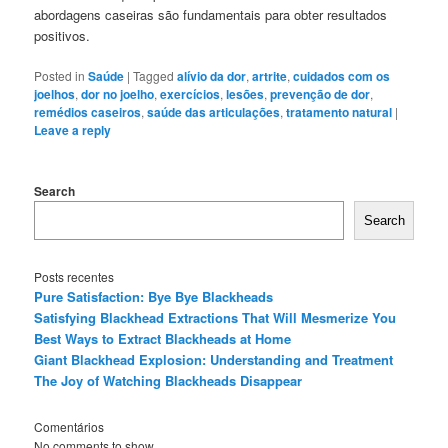
abordagens caseiras são fundamentais para obter resultados
positivos.
Posted in
Saúde
|
Tagged
alívio da dor
,
artrite
,
cuidados com os
joelhos
,
dor no joelho
,
exercícios
,
lesões
,
prevenção de dor
,
remédios caseiros
,
saúde das articulações
,
tratamento natural
|
Leave a reply
Search
Search
Posts recentes
Pure Satisfaction: Bye Bye Blackheads
Satisfying Blackhead Extractions That Will Mesmerize You
Best Ways to Extract Blackheads at Home
Giant Blackhead Explosion: Understanding and Treatment
The Joy of Watching Blackheads Disappear
Comentários
No comments to show.