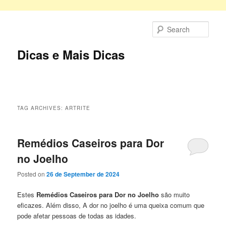
Skip
Skip
to
to
Sear
primary
secondary
content
content
Dicas e Mais Dicas
Main
menu
TAG ARCHIVES:
ARTRITE
Remédios Caseiros para Dor
no Joelho
Posted on
26 de September de 2024
Estes
Remédios Caseiros para Dor no Joelho
são muito
eficazes. Além disso, A dor no joelho é uma queixa comum que
pode afetar pessoas de todas as idades.