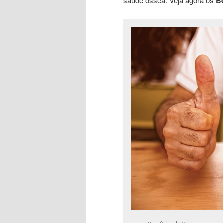
saúde óssea. Veja agora os
Be
Benefícios da Cerveja