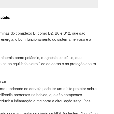
Saúde:
taminas do complexo B, como B2, B6 e B12, que são
 energia, o bom funcionamento do sistema nervoso e a
minerais como potássio, magnésio e selênio, que
 no equilíbrio eletrolítico do corpo e na proteção contra
ULAR
o moderado de cerveja pode ter um efeito protetor sobre
olifenóis presentes na bebida, que são compostos
eduzir a inflamação e melhorar a circulação sanguínea.
do pode aumentar os níveis de HDL (colesterol “bom”) no