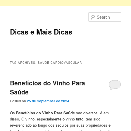
Skip
Skip
to
to
Sear
primary
secondary
content
content
Dicas e Mais Dicas
Main
menu
TAG ARCHIVES:
SAÚDE CARDIOVASCULAR
Benefícios do Vinho Para
Saúde
Posted on
25 de September de 2024
Os
Benefícios do Vinho Para Saúde
são diversos. Além
disso, O vinho, especialmente o vinho tinto, tem sido
reverenciado ao longo dos séculos por suas propriedades e