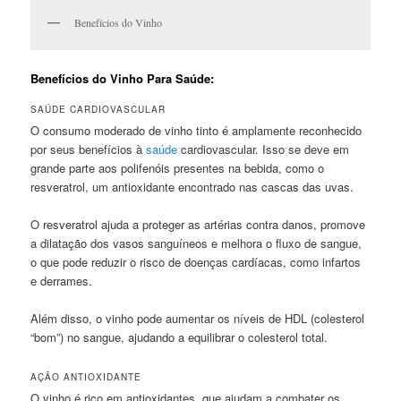
Benefícios do Vinho
Benefícios do Vinho Para Saúde:
SAÚDE CARDIOVASCULAR
O consumo moderado de vinho tinto é amplamente reconhecido
por seus benefícios à
saúde
cardiovascular. Isso se deve em
grande parte aos polifenóis presentes na bebida, como o
resveratrol, um antioxidante encontrado nas cascas das uvas.
O resveratrol ajuda a proteger as artérias contra danos, promove
a dilatação dos vasos sanguíneos e melhora o fluxo de sangue,
o que pode reduzir o risco de doenças cardíacas, como infartos
e derrames.
Além disso, o vinho pode aumentar os níveis de HDL (colesterol
“bom”) no sangue, ajudando a equilibrar o colesterol total.
AÇÃO ANTIOXIDANTE
O vinho é rico em antioxidantes, que ajudam a combater os