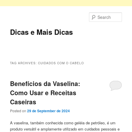
Skip
Skip
to
to
Sear
primary
secondary
content
content
Dicas e Mais Dicas
Main
menu
TAG ARCHIVES:
CUIDADOS COM O CABELO
Benefícios da Vaselina:
Como Usar e Receitas
Caseiras
Posted on
29 de September de 2024
A vaselina, também conhecida como geléia de petróleo, é um
produto versátil e amplamente utilizado em cuidados pessoais e