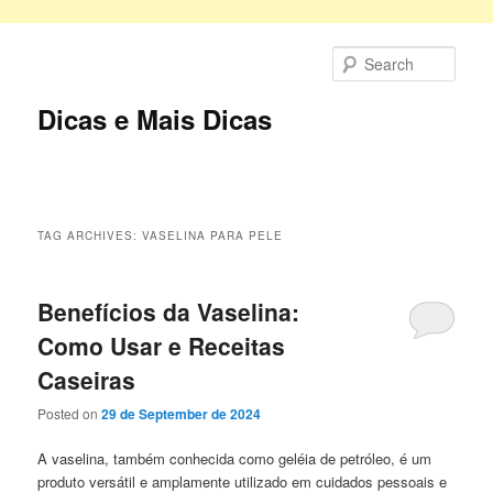
Skip
Skip
to
to
Sear
primary
secondary
content
content
Dicas e Mais Dicas
Main
menu
TAG ARCHIVES:
VASELINA PARA PELE
Benefícios da Vaselina:
Como Usar e Receitas
Caseiras
Posted on
29 de September de 2024
A vaselina, também conhecida como geléia de petróleo, é um
produto versátil e amplamente utilizado em cuidados pessoais e