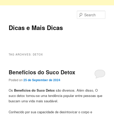
Skip
Skip
to
to
Sear
primary
secondary
content
content
Dicas e Mais Dicas
Main
menu
TAG ARCHIVES:
DETOX
Benefícios do Suco Detox
Posted on
25 de September de 2024
Os
Benefícios do Suco Detox
são diversos. Além disso, O
suco detox tornou-se uma tendência popular entre pessoas que
buscam uma vida mais saudável.
Conhecido por sua capacidade de desintoxicar o corpo e