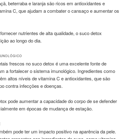
ã, beterraba e laranja são ricos em antioxidantes e
itamina C, que ajudam a combater o cansaço e aumentar os
fornecer nutrientes de alta qualidade, o suco detox
ição ao longo do dia.
MUNOLÓGICO
tais frescos no suco detox é uma excelente fonte de
am a fortalecer o sistema imunológico. Ingredientes como
êm altos níveis de vitamina C e antioxidantes, que são
rpo contra infecções e doenças.
tox pode aumentar a capacidade do corpo de se defender
pecialmente em épocas de mudança de estação.
E
bém pode ter um impacto positivo na aparência da pele.
dantes presentes nos ingredientes do suco, como vitamina