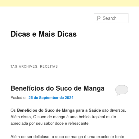
Skip
Skip
to
to
Sear
primary
secondary
content
content
Dicas e Mais Dicas
Main
menu
TAG ARCHIVES:
RECEITAS
Benefícios do Suco de Manga
Posted on
25 de September de 2024
Os
Benefícios do Suco de Manga para a Saúde
são diversos.
Além disso, O suco de manga é uma bebida tropical muito
apreciada por seu sabor doce e refrescante.
Além de ser delicioso, o suco de manga é uma excelente fonte