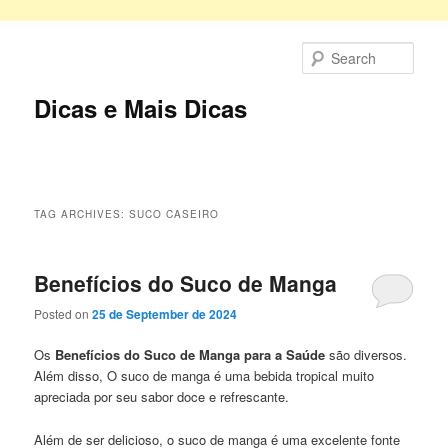
Skip
Skip
to
to
Sear
primary
secondary
content
content
Dicas e Mais Dicas
Main
menu
TAG ARCHIVES:
SUCO CASEIRO
Benefícios do Suco de Manga
Posted on
25 de September de 2024
Os
Benefícios do Suco de Manga para a Saúde
são diversos.
Além disso, O suco de manga é uma bebida tropical muito
apreciada por seu sabor doce e refrescante.
Além de ser delicioso, o suco de manga é uma excelente fonte