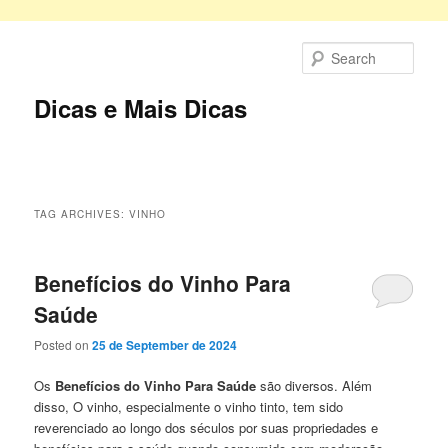
Skip
Skip
to
to
Sear
primary
secondary
content
content
Dicas e Mais Dicas
Main
menu
TAG ARCHIVES:
VINHO
Benefícios do Vinho Para
Saúde
Posted on
25 de September de 2024
Os
Benefícios do Vinho Para Saúde
são diversos. Além
disso, O vinho, especialmente o vinho tinto, tem sido
reverenciado ao longo dos séculos por suas propriedades e