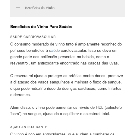
Benefícios do Vinho
Benefícios do Vinho Para Saúde:
SAÚDE CARDIOVASCULAR
O consumo moderado de vinho tinto é amplamente reconhecido
por seus benefícios à
saúde
cardiovascular. Isso se deve em
grande parte aos polifenóis presentes na bebida, como o
resveratrol, um antioxidante encontrado nas cascas das uvas.
O resveratrol ajuda a proteger as artérias contra danos, promove
a dilatação dos vasos sanguíneos e melhora o fluxo de sangue,
o que pode reduzir o risco de doenças cardíacas, como infartos
e derrames.
Além disso, o vinho pode aumentar os níveis de HDL (colesterol
“bom”) no sangue, ajudando a equilibrar o colesterol total.
AÇÃO ANTIOXIDANTE
O vinho é rico em antioxidantes, que ajudam a combater os