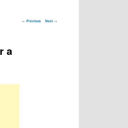
Post
←
Previous
Next
→
navigation
r a