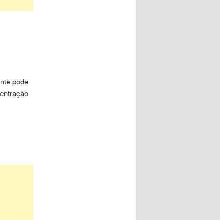
ente pode
centração