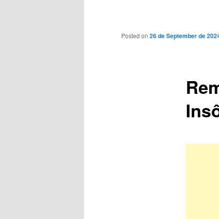
Main
menu
Posted on
26 de September de 202
Rem
Ins