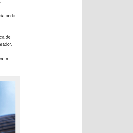
.
nia pode
ca de
rador.
, bem