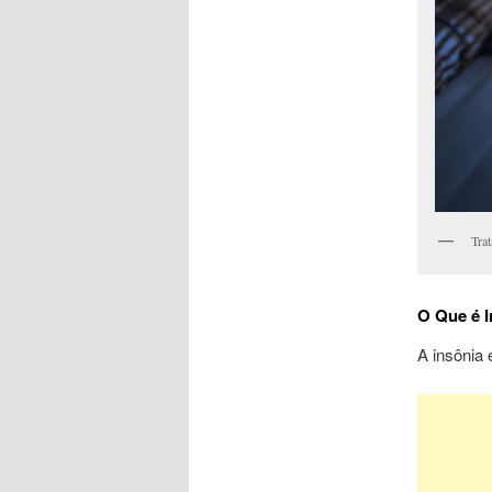
Trat
O Que é I
A insônia 