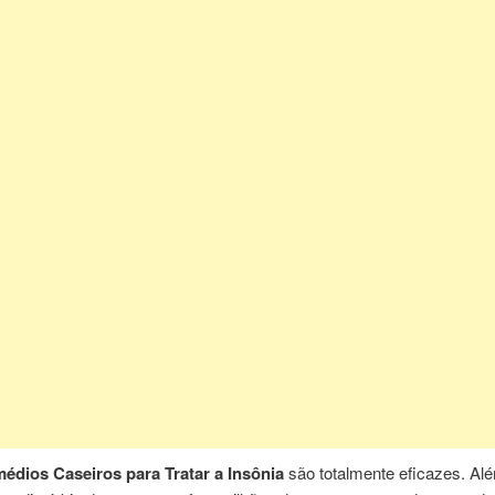
édios Caseiros para Tratar a Insônia
são totalmente eficazes. Alé