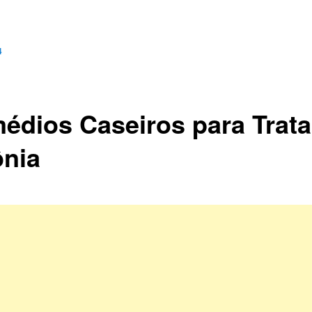
4
édios Caseiros para Trata
ônia