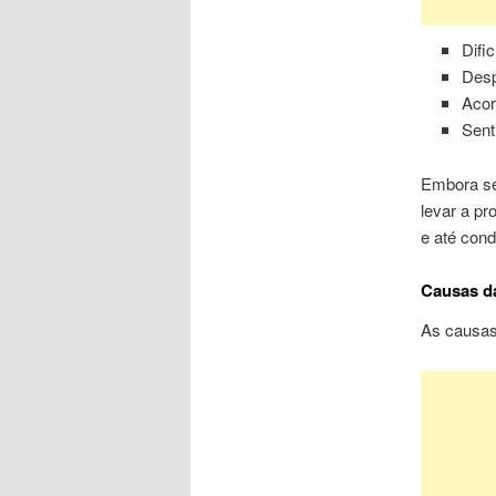
Difi
Desp
Acor
Sent
Embora sej
levar a pr
e até con
Causas da
As causas