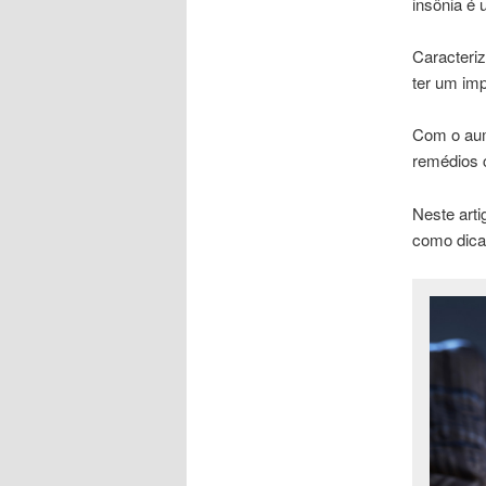
insônia é
Caracteri
ter um imp
Com o aum
remédios 
Neste arti
como dicas