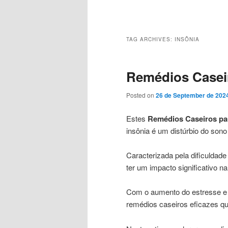
Main
menu
TAG ARCHIVES:
INSÔNIA
Remédios Caseir
Posted on
26 de September de 202
Estes
Remédios Caseiros par
insônia é um distúrbio do son
Caracterizada pela dificulda
ter um impacto significativo n
Com o aumento do estresse e 
remédios caseiros eficazes q