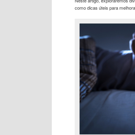
Neste artigo, exploraremos div
como dicas úteis para melhora