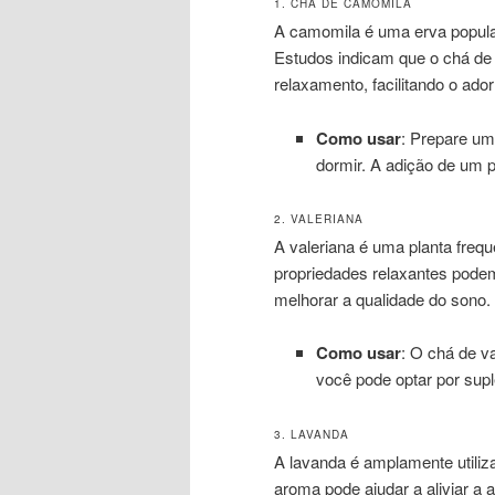
1. CHÁ DE CAMOMILA
A camomila é uma erva popula
Estudos indicam que o chá de
relaxamento, facilitando o ad
Como usar
: Prepare um
dormir. A adição de um p
2. VALERIANA
A valeriana é uma planta freq
propriedades relaxantes podem
melhorar a qualidade do sono.
Como usar
: O chá de v
você pode optar por supl
3. LAVANDA
A lavanda é amplamente utiliz
aroma pode ajudar a aliviar a