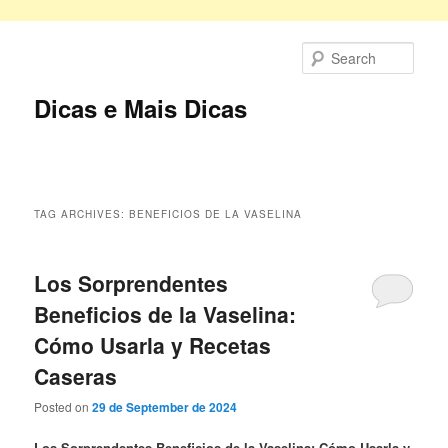
Skip
Skip
to
to
Sear
primary
secondary
content
content
Dicas e Mais Dicas
Main
menu
TAG ARCHIVES:
BENEFICIOS DE LA VASELINA
Los Sorprendentes
Beneficios de la Vaselina:
Cómo Usarla y Recetas
Caseras
Posted on
29 de September de 2024
Los Sorprendentes Beneficios de la Vaselina: Cómo Usarla y