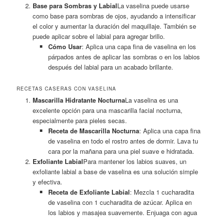
Base para Sombras y Labial
La vaselina puede usarse
como base para sombras de ojos, ayudando a intensificar
el color y aumentar la duración del maquillaje. También se
puede aplicar sobre el labial para agregar brillo.
Cómo Usar
: Aplica una capa fina de vaselina en los
párpados antes de aplicar las sombras o en los labios
después del labial para un acabado brillante.
RECETAS CASERAS CON VASELINA
Mascarilla Hidratante Nocturna
La vaselina es una
excelente opción para una mascarilla facial nocturna,
especialmente para pieles secas.
Receta de Mascarilla Nocturna
: Aplica una capa fina
de vaselina en todo el rostro antes de dormir. Lava tu
cara por la mañana para una piel suave e hidratada.
Exfoliante Labial
Para mantener los labios suaves, un
exfoliante labial a base de vaselina es una solución simple
y efectiva.
Receta de Exfoliante Labial
: Mezcla 1 cucharadita
de vaselina con 1 cucharadita de azúcar. Aplica en
los labios y masajea suavemente. Enjuaga con agua