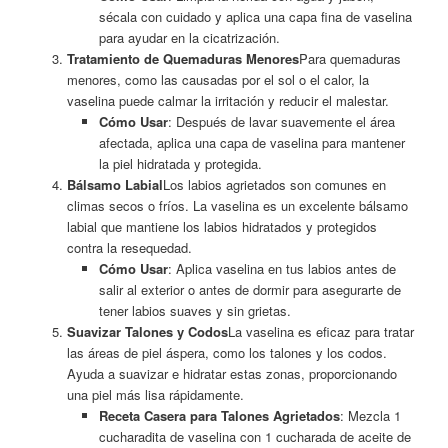
sécala con cuidado y aplica una capa fina de vaselina
para ayudar en la cicatrización.
Tratamiento de Quemaduras Menores
Para quemaduras
menores, como las causadas por el sol o el calor, la
vaselina puede calmar la irritación y reducir el malestar.
Cómo Usar
: Después de lavar suavemente el área
afectada, aplica una capa de vaselina para mantener
la piel hidratada y protegida.
Bálsamo Labial
Los labios agrietados son comunes en
climas secos o fríos. La vaselina es un excelente bálsamo
labial que mantiene los labios hidratados y protegidos
contra la resequedad.
Cómo Usar
: Aplica vaselina en tus labios antes de
salir al exterior o antes de dormir para asegurarte de
tener labios suaves y sin grietas.
Suavizar Talones y Codos
La vaselina es eficaz para tratar
las áreas de piel áspera, como los talones y los codos.
Ayuda a suavizar e hidratar estas zonas, proporcionando
una piel más lisa rápidamente.
Receta Casera para Talones Agrietados
: Mezcla 1
cucharadita de vaselina con 1 cucharada de aceite de