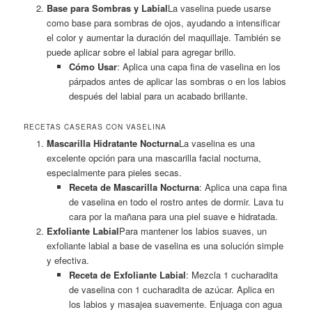
Base para Sombras y Labial
La vaselina puede usarse
como base para sombras de ojos, ayudando a intensificar
el color y aumentar la duración del maquillaje. También se
puede aplicar sobre el labial para agregar brillo.
Cómo Usar
: Aplica una capa fina de vaselina en los
párpados antes de aplicar las sombras o en los labios
después del labial para un acabado brillante.
RECETAS CASERAS CON VASELINA
Mascarilla Hidratante Nocturna
La vaselina es una
excelente opción para una mascarilla facial nocturna,
especialmente para pieles secas.
Receta de Mascarilla Nocturna
: Aplica una capa fina
de vaselina en todo el rostro antes de dormir. Lava tu
cara por la mañana para una piel suave e hidratada.
Exfoliante Labial
Para mantener los labios suaves, un
exfoliante labial a base de vaselina es una solución simple
y efectiva.
Receta de Exfoliante Labial
: Mezcla 1 cucharadita
de vaselina con 1 cucharadita de azúcar. Aplica en
los labios y masajea suavemente. Enjuaga con agua