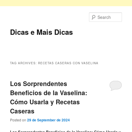
Skip
Skip
to
to
Sear
primary
secondary
content
content
Dicas e Mais Dicas
Main
menu
TAG ARCHIVES:
RECETAS CASERAS CON VASELINA
Los Sorprendentes
Beneficios de la Vaselina:
Cómo Usarla y Recetas
Caseras
Posted on
29 de September de 2024
Los Sorprendentes Beneficios de la Vaselina: Cómo Usarla y