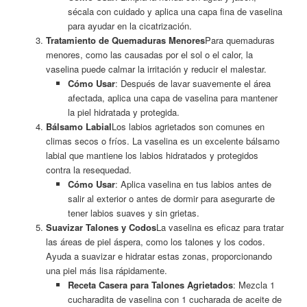
sécala con cuidado y aplica una capa fina de vaselina
para ayudar en la cicatrización.
Tratamiento de Quemaduras Menores
Para quemaduras
menores, como las causadas por el sol o el calor, la
vaselina puede calmar la irritación y reducir el malestar.
Cómo Usar
: Después de lavar suavemente el área
afectada, aplica una capa de vaselina para mantener
la piel hidratada y protegida.
Bálsamo Labial
Los labios agrietados son comunes en
climas secos o fríos. La vaselina es un excelente bálsamo
labial que mantiene los labios hidratados y protegidos
contra la resequedad.
Cómo Usar
: Aplica vaselina en tus labios antes de
salir al exterior o antes de dormir para asegurarte de
tener labios suaves y sin grietas.
Suavizar Talones y Codos
La vaselina es eficaz para tratar
las áreas de piel áspera, como los talones y los codos.
Ayuda a suavizar e hidratar estas zonas, proporcionando
una piel más lisa rápidamente.
Receta Casera para Talones Agrietados
: Mezcla 1
cucharadita de vaselina con 1 cucharada de aceite de