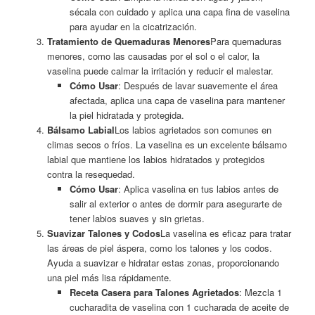
sécala con cuidado y aplica una capa fina de vaselina
para ayudar en la cicatrización.
Tratamiento de Quemaduras Menores
Para quemaduras
menores, como las causadas por el sol o el calor, la
vaselina puede calmar la irritación y reducir el malestar.
Cómo Usar
: Después de lavar suavemente el área
afectada, aplica una capa de vaselina para mantener
la piel hidratada y protegida.
Bálsamo Labial
Los labios agrietados son comunes en
climas secos o fríos. La vaselina es un excelente bálsamo
labial que mantiene los labios hidratados y protegidos
contra la resequedad.
Cómo Usar
: Aplica vaselina en tus labios antes de
salir al exterior o antes de dormir para asegurarte de
tener labios suaves y sin grietas.
Suavizar Talones y Codos
La vaselina es eficaz para tratar
las áreas de piel áspera, como los talones y los codos.
Ayuda a suavizar e hidratar estas zonas, proporcionando
una piel más lisa rápidamente.
Receta Casera para Talones Agrietados
: Mezcla 1
cucharadita de vaselina con 1 cucharada de aceite de