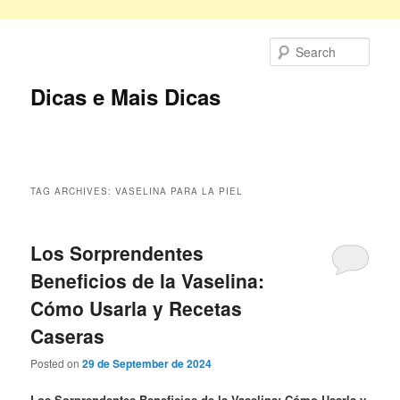
Skip
Skip
to
to
Sear
primary
secondary
content
content
Dicas e Mais Dicas
Main
menu
TAG ARCHIVES:
VASELINA PARA LA PIEL
Los Sorprendentes
Beneficios de la Vaselina:
Cómo Usarla y Recetas
Caseras
Posted on
29 de September de 2024
Los Sorprendentes Beneficios de la Vaselina: Cómo Usarla y