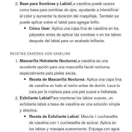
Base para Sombras y Labial
La vaselina puede usarse
como base para sombras de ojos, ayudando a intensificar
el color y aumentar la duración del maquillaje. También se
puede aplicar sobre el labial para agregar brillo.
Cómo Usar
: Aplica una capa fina de vaselina en los
párpados antes de aplicar las sombras o en los labios
después del labial para un acabado brillante.
RECETAS CASERAS CON VASELINA
Mascarilla Hidratante Nocturna
La vaselina es una
excelente opción para una mascarilla facial nocturna,
especialmente para pieles secas.
Receta de Mascarilla Nocturna
: Aplica una capa fina
de vaselina en todo el rostro antes de dormir. Lava tu
cara por la mañana para una piel suave e hidratada.
Exfoliante Labial
Para mantener los labios suaves, un
exfoliante labial a base de vaselina es una solución simple
y efectiva.
Receta de Exfoliante Labial
: Mezcla 1 cucharadita
de vaselina con 1 cucharadita de azúcar. Aplica en
los labios y masajea suavemente. Enjuaga con agua