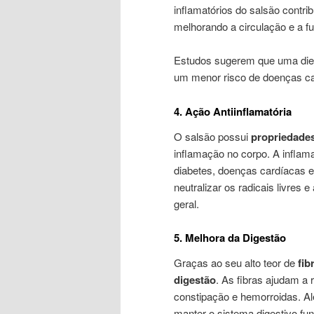
inflamatórios do salsão contr
melhorando a circulação e a f
Estudos sugerem que uma dieta
um menor risco de doenças ca
4. Ação Antiinflamatória
O salsão possui
propriedades
inflamação no corpo. A inflama
diabetes, doenças cardíacas e 
neutralizar os radicais livre
geral.
5. Melhora da Digestão
Graças ao seu alto teor de
fib
digestão
. As fibras ajudam a 
constipação e hemorroidas. A
manter o sistema digestivo fu