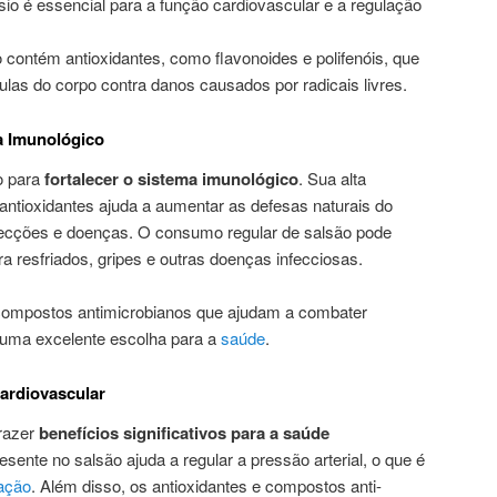
io é essencial para a função cardiovascular e a regulação
o contém antioxidantes, como flavonoides e polifenóis, que
ulas do corpo contra danos causados por radicais livres.
a Imunológico
o para
fortalecer o sistema imunológico
. Sua alta
antioxidantes ajuda a aumentar as defesas naturais do
nfecções e doenças. O consumo regular de salsão pode
ra resfriados, gripes e outras doenças infecciosas.
compostos antimicrobianos que ajudam a combater
e uma excelente escolha para a
saúde
.
Cardiovascular
trazer
benefícios significativos para a saúde
esente no salsão ajuda a regular a pressão arterial, o que é
ação
. Além disso, os antioxidantes e compostos anti-