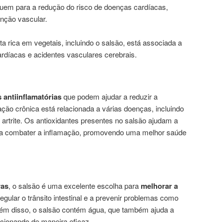
ibuem para a redução do risco de doenças cardíacas,
unção vascular.
 rica em vegetais, incluindo o salsão, está associada a
rdíacas e acidentes vasculares cerebrais.
 antiinflamatórias
que podem ajudar a reduzir a
ção crônica está relacionada a várias doenças, incluindo
artrite. Os antioxidantes presentes no salsão ajudam a
s e a combater a inflamação, promovendo uma melhor saúde
ras
, o salsão é uma excelente escolha para
melhorar a
regular o trânsito intestinal e a prevenir problemas como
lém disso, o salsão contém água, que também ajuda a
ncionando de maneira eficaz.