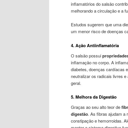
inflamatórios do salsão contr
melhorando a circulação e a f
Estudos sugerem que uma dieta
um menor risco de doenças ca
4. Ação Antiinflamatória
O salsão possui
propriedades
inflamação no corpo. A inflama
diabetes, doenças cardíacas e 
neutralizar os radicais livre
geral.
5. Melhora da Digestão
Graças ao seu alto teor de
fib
digestão
. As fibras ajudam a 
constipação e hemorroidas. A
manter o sistema digestivo fu