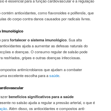
io é essencial para a função cardiovascular e a regulação
o contém antioxidantes, como flavonoides e polifenóis, que
ulas do corpo contra danos causados por radicais livres.
a Imunológico
o para
fortalecer o sistema imunológico
. Sua alta
antioxidantes ajuda a aumentar as defesas naturais do
nfecções e doenças. O consumo regular de salsão pode
ra resfriados, gripes e outras doenças infecciosas.
compostos antimicrobianos que ajudam a combater
e uma excelente escolha para a
saúde
.
Cardiovascular
trazer
benefícios significativos para a saúde
esente no salsão ajuda a regular a pressão arterial, o que é
ação
. Além disso, os antioxidantes e compostos anti-