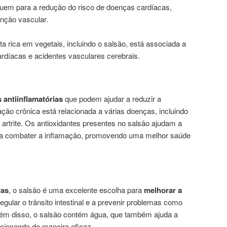
ibuem para a redução do risco de doenças cardíacas,
unção vascular.
 rica em vegetais, incluindo o salsão, está associada a
rdíacas e acidentes vasculares cerebrais.
 antiinflamatórias
que podem ajudar a reduzir a
ção crônica está relacionada a várias doenças, incluindo
artrite. Os antioxidantes presentes no salsão ajudam a
s e a combater a inflamação, promovendo uma melhor saúde
ras
, o salsão é uma excelente escolha para
melhorar a
regular o trânsito intestinal e a prevenir problemas como
lém disso, o salsão contém água, que também ajuda a
ncionando de maneira eficaz.