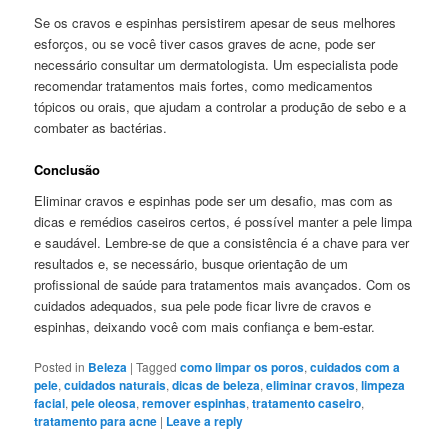
Se os cravos e espinhas persistirem apesar de seus melhores
esforços, ou se você tiver casos graves de acne, pode ser
necessário consultar um dermatologista. Um especialista pode
recomendar tratamentos mais fortes, como medicamentos
tópicos ou orais, que ajudam a controlar a produção de sebo e a
combater as bactérias.
Conclusão
Eliminar cravos e espinhas pode ser um desafio, mas com as
dicas e remédios caseiros certos, é possível manter a pele limpa
e saudável. Lembre-se de que a consistência é a chave para ver
resultados e, se necessário, busque orientação de um
profissional de saúde para tratamentos mais avançados. Com os
cuidados adequados, sua pele pode ficar livre de cravos e
espinhas, deixando você com mais confiança e bem-estar.
Posted in
Beleza
|
Tagged
como limpar os poros
,
cuidados com a
pele
,
cuidados naturais
,
dicas de beleza
,
eliminar cravos
,
limpeza
facial
,
pele oleosa
,
remover espinhas
,
tratamento caseiro
,
tratamento para acne
|
Leave a reply