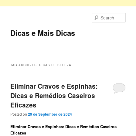
Skip
Skip
to
to
Sear
primary
secondary
content
content
Dicas e Mais Dicas
Main
menu
TAG ARCHIVES:
DICAS DE BELEZA
Eliminar Cravos e Espinhas:
Dicas e Remédios Caseiros
Eficazes
Posted on
29 de September de 2024
Eliminar Cravos e Espinhas: Dicas e Remédios Caseiros
Eficazes