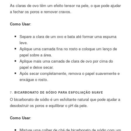
As claras de ovo têm um efeito tensor na pele, o que pode ajudar
a fechar os poros e remover cravos.
Como Usar
:
Separe a clara de um ovo e bata até formar uma espuma
leve.
Aplique uma camada fina no rosto e coloque um lenço de
papel sobre a área.
Aplique mais uma camada de clara de ovo por cima do
papel e deixe secar.
Após secar completamente, remova o papel suavemente e
enxágue o rosto.
7.
BICARBONATO DE SÓDIO PARA ESFOLIAÇÃO SUAVE
O bicarbonato de sódio é um esfoliante natural que pode ajudar a
desobstruir os poros e equilibrar o pH da pele.
Como Usar
:
Misture uma colher de chá de bicarbonato de sódio com um