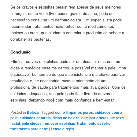
Se os cravos e espinhas persistirem apesar de seus melhores
esforços, ou se você tiver casos graves de acne, pode ser
necessário consultar um dermatologista. Um especialista pode
recomendar tratamentos mais fortes, como medicamentos
tópicos ou orais, que ajudam a controlar a produção de sebo e a
combater as bactérias.
Conclusão
Eliminar cravos e espinhas pode ser um desafio, mas com as
dicas e remédios caseiros certos, é possível manter a pele limpa
e saudável. Lembre-se de que a consistência é a chave para ver
resultados e, se necessário, busque orientação de um
profissional de saúde para tratamentos mais avançados. Com os
cuidados adequados, sua pele pode ficar livre de cravos e
espinhas, deixando você com mais confiança e bem-estar.
Posted in
Beleza
|
Tagged
como limpar os poros
,
cuidados com a
pele
,
cuidados naturais
,
dicas de beleza
,
eliminar cravos
,
limpeza
facial
,
pele oleosa
,
remover espinhas
,
tratamento caseiro
,
tratamento para acne
|
Leave a reply