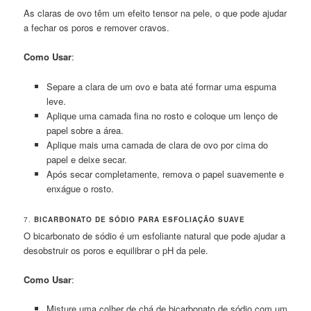
As claras de ovo têm um efeito tensor na pele, o que pode ajudar
a fechar os poros e remover cravos.
Como Usar
:
Separe a clara de um ovo e bata até formar uma espuma
leve.
Aplique uma camada fina no rosto e coloque um lenço de
papel sobre a área.
Aplique mais uma camada de clara de ovo por cima do
papel e deixe secar.
Após secar completamente, remova o papel suavemente e
enxágue o rosto.
7.
BICARBONATO DE SÓDIO PARA ESFOLIAÇÃO SUAVE
O bicarbonato de sódio é um esfoliante natural que pode ajudar a
desobstruir os poros e equilibrar o pH da pele.
Como Usar
:
Misture uma colher de chá de bicarbonato de sódio com um