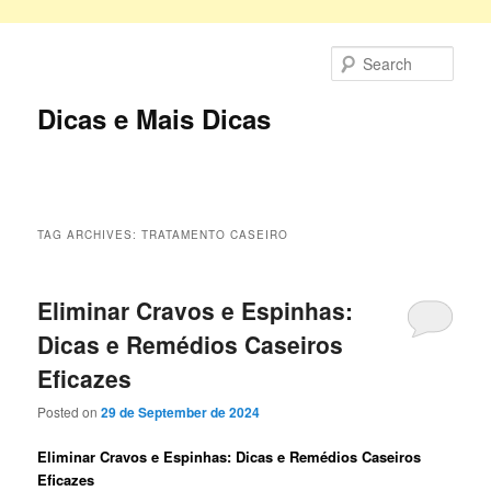
Skip
Skip
to
to
Sear
primary
secondary
content
content
Dicas e Mais Dicas
Main
menu
TAG ARCHIVES:
TRATAMENTO CASEIRO
Eliminar Cravos e Espinhas:
Dicas e Remédios Caseiros
Eficazes
Posted on
29 de September de 2024
Eliminar Cravos e Espinhas: Dicas e Remédios Caseiros
Eficazes