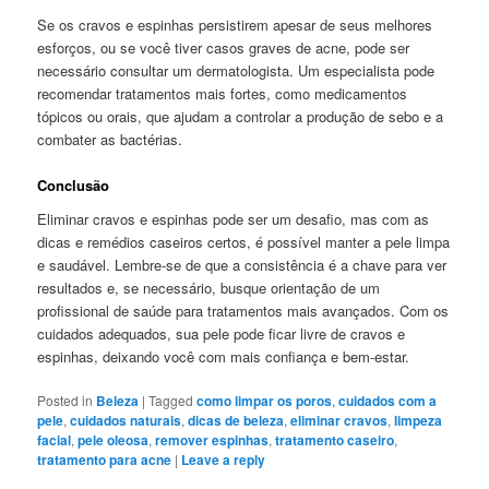
Se os cravos e espinhas persistirem apesar de seus melhores
esforços, ou se você tiver casos graves de acne, pode ser
necessário consultar um dermatologista. Um especialista pode
recomendar tratamentos mais fortes, como medicamentos
tópicos ou orais, que ajudam a controlar a produção de sebo e a
combater as bactérias.
Conclusão
Eliminar cravos e espinhas pode ser um desafio, mas com as
dicas e remédios caseiros certos, é possível manter a pele limpa
e saudável. Lembre-se de que a consistência é a chave para ver
resultados e, se necessário, busque orientação de um
profissional de saúde para tratamentos mais avançados. Com os
cuidados adequados, sua pele pode ficar livre de cravos e
espinhas, deixando você com mais confiança e bem-estar.
Posted in
Beleza
|
Tagged
como limpar os poros
,
cuidados com a
pele
,
cuidados naturais
,
dicas de beleza
,
eliminar cravos
,
limpeza
facial
,
pele oleosa
,
remover espinhas
,
tratamento caseiro
,
tratamento para acne
|
Leave a reply