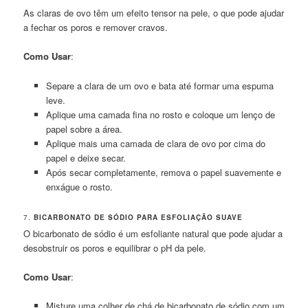
As claras de ovo têm um efeito tensor na pele, o que pode ajudar
a fechar os poros e remover cravos.
Como Usar
:
Separe a clara de um ovo e bata até formar uma espuma
leve.
Aplique uma camada fina no rosto e coloque um lenço de
papel sobre a área.
Aplique mais uma camada de clara de ovo por cima do
papel e deixe secar.
Após secar completamente, remova o papel suavemente e
enxágue o rosto.
7.
BICARBONATO DE SÓDIO PARA ESFOLIAÇÃO SUAVE
O bicarbonato de sódio é um esfoliante natural que pode ajudar a
desobstruir os poros e equilibrar o pH da pele.
Como Usar
:
Misture uma colher de chá de bicarbonato de sódio com um