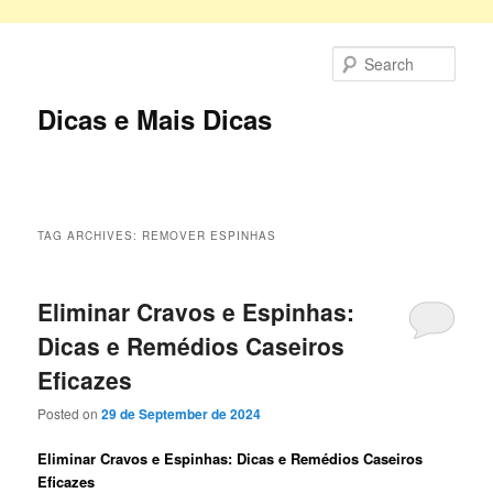
Skip
Skip
to
to
Sear
primary
secondary
content
content
Dicas e Mais Dicas
Main
menu
TAG ARCHIVES:
REMOVER ESPINHAS
Eliminar Cravos e Espinhas:
Dicas e Remédios Caseiros
Eficazes
Posted on
29 de September de 2024
Eliminar Cravos e Espinhas: Dicas e Remédios Caseiros
Eficazes