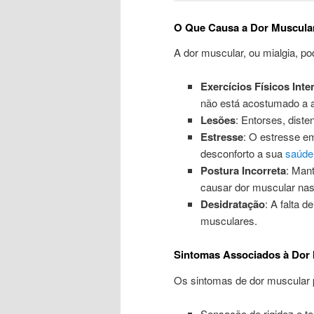
O Que Causa a Dor Muscula
A dor muscular, ou mialgia, pod
Exercícios Físicos Int
não está acostumado a a
Lesões
: Entorses, dist
Estresse
: O estresse e
desconforto a sua
saúde
Postura Incorreta
: Man
causar dor muscular nas
Desidratação
: A falta d
musculares.
Sintomas Associados à Dor
Os sintomas de dor muscular 
Sensação de rigidez e t