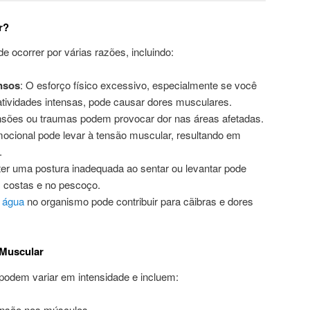
r?
e ocorrer por várias razões, incluindo:
ensos
: O esforço físico excessivo, especialmente se você
tividades intensas, pode causar dores musculares.
ensões ou traumas podem provocar dor nas áreas afetadas.
mocional pode levar à tensão muscular, resultando em
.
ter uma postura inadequada ao sentar ou levantar pode
 costas e no pescoço.
e
água
no organismo pode contribuir para cãibras e dores
 Muscular
podem variar em intensidade e incluem:
ensão nos músculos