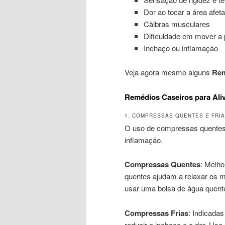
Dor ao tocar a área afet
Cãibras musculares
Dificuldade em mover a 
Inchaço ou inflamação
Veja agora mesmo alguns
Rem
Remédios Caseiros para Aliv
1. COMPRESSAS QUENTES E FRI
O uso de compressas quentes ou
inflamação.
Compressas Quentes
: Melho
quentes ajudam a relaxar os 
usar uma bolsa de água quen
Compressas Frias
: Indicada
reduzir o inchaço e a dor. Use