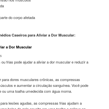
ada
parte do corpo afetada
édios Caseiros para Aliviar a Dor Muscular:
iar a Dor Muscular
AS
 frias pode ajudar a aliviar a dor muscular e reduzir a
r para dores musculares crônicas, as compressas
músculos e aumentar a circulação sanguínea. Você pode
te ou uma toalha umedecida com água morna.
s para lesões agudas, as compressas frias ajudam a
 uma bolsa de gelo envolta em uma toalha e aplique na