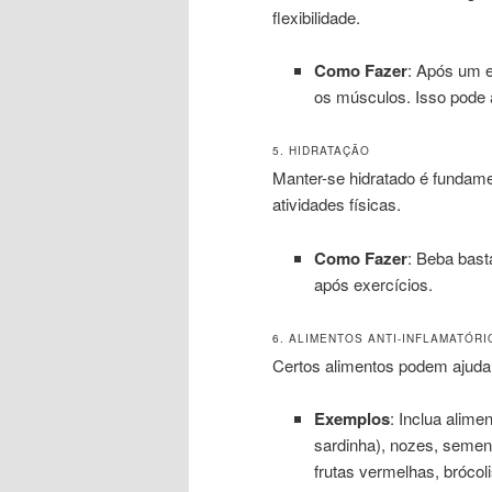
flexibilidade.
Como Fazer
: Após um e
os músculos. Isso pode a
5. HIDRATAÇÃO
Manter-se hidratado é fundame
atividades físicas.
Como Fazer
: Beba bast
após exercícios.
6. ALIMENTOS ANTI-INFLAMATÓRI
Certos alimentos podem ajudar 
Exemplos
: Inclua alim
sardinha), nozes, sement
frutas vermelhas, brócol