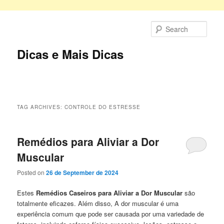
Skip
Skip
to
to
Sear
primary
secondary
content
content
Dicas e Mais Dicas
Main
menu
TAG ARCHIVES:
CONTROLE DO ESTRESSE
Remédios para Aliviar a Dor
Muscular
Posted on
26 de September de 2024
Estes
Remédios Caseiros para Aliviar a Dor Muscular
são
totalmente eficazes. Além disso, A dor muscular é uma
experiência comum que pode ser causada por uma variedade de