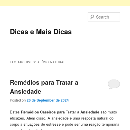
Skip
Skip
to
to
Sear
primary
secondary
content
content
Dicas e Mais Dicas
Main
menu
TAG ARCHIVES:
ALÍVIO NATURAL
Remédios para Tratar a
Ansiedade
Posted on
26 de September de 2024
Estes
Remédios Caseiros para Tratar a Ansiedade
são muito
eficazes. Além disso, A ansiedade é uma resposta natural do
corpo a situações de estresse e pode ser uma reação temporária