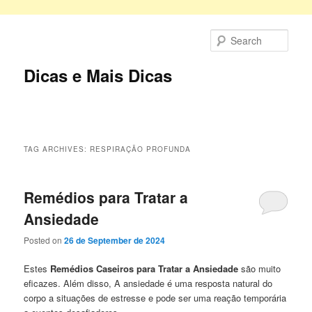
Skip
Skip
to
to
Sear
primary
secondary
content
content
Dicas e Mais Dicas
Main
menu
TAG ARCHIVES:
RESPIRAÇÃO PROFUNDA
Remédios para Tratar a
Ansiedade
Posted on
26 de September de 2024
Estes
Remédios Caseiros para Tratar a Ansiedade
são muito
eficazes. Além disso, A ansiedade é uma resposta natural do
corpo a situações de estresse e pode ser uma reação temporária