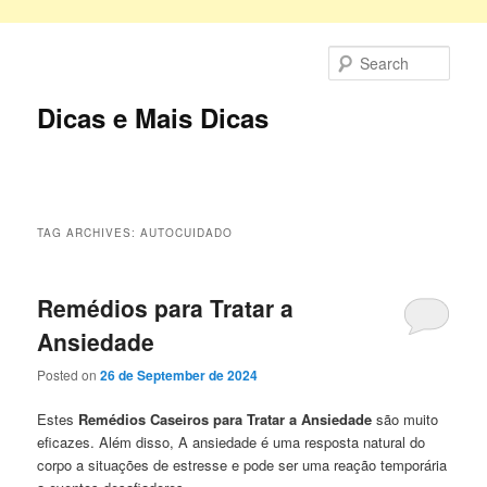
Skip
Skip
to
to
Sear
primary
secondary
content
content
Dicas e Mais Dicas
Main
menu
TAG ARCHIVES:
AUTOCUIDADO
Remédios para Tratar a
Ansiedade
Posted on
26 de September de 2024
Estes
Remédios Caseiros para Tratar a Ansiedade
são muito
eficazes. Além disso, A ansiedade é uma resposta natural do
corpo a situações de estresse e pode ser uma reação temporária