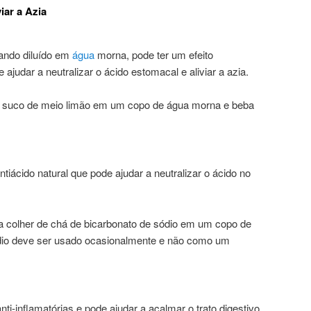
iar a Azia
uando diluído em
água
morna, pode ter um efeito
e ajudar a neutralizar o ácido estomacal e aliviar a azia.
 suco de meio limão em um copo de água morna e beba
tiácido natural que pode ajudar a neutralizar o ácido no
a colher de chá de bicarbonato de sódio em um copo de
dio deve ser usado ocasionalmente e não como um
ti-inflamatórias e pode ajudar a acalmar o trato digestivo.