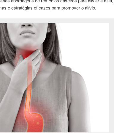
árias abordagens de remédios caseiros para aliviar a azia,
as e estratégias eficazes para promover o alívio.