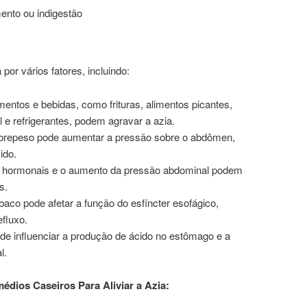
nto ou indigestão
or vários fatores, incluindo:
imentos e bebidas, como frituras, alimentos picantes,
l e refrigerantes, podem agravar a azia.
brepeso pode aumentar a pressão sobre o abdômen,
ido.
s hormonais e o aumento da pressão abdominal podem
s.
baco pode afetar a função do esfíncter esofágico,
fluxo.
de influenciar a produção de ácido no estômago e a
l.
édios Caseiros Para Aliviar a Azia: