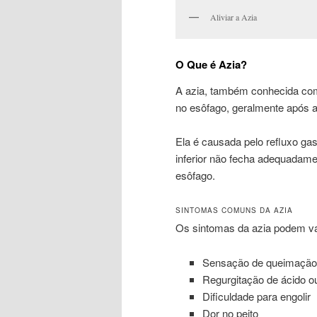
Aliviar a Azia
O Que é Azia?
A azia, também conhecida com
no esôfago, geralmente após as
Ela é causada pelo refluxo ga
inferior não fecha adequadame
esôfago.
SINTOMAS COMUNS DA AZIA
Os sintomas da azia podem va
Sensação de queimação 
Regurgitação de ácido o
Dificuldade para engolir
Dor no peito