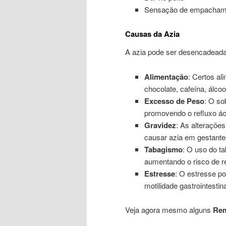
Sensação de empachame
Causas da Azia
A azia pode ser desencadeada p
Alimentação
: Certos al
chocolate, cafeína, álcoo
Excesso de Peso
: O so
promovendo o refluxo ác
Gravidez
: As alteraçõe
causar azia em gestante
Tabagismo
: O uso do ta
aumentando o risco de re
Estresse
: O estresse po
motilidade gastrointestina
Veja agora mesmo alguns
Rem