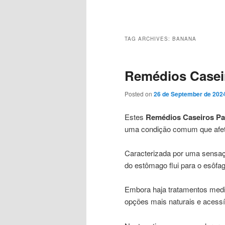
Main
menu
TAG ARCHIVES:
BANANA
Remédios Caseir
Posted on
26 de September de 202
Estes
Remédios Caseiros Par
uma condição comum que afeta
Caracterizada por uma sensaçã
do estômago flui para o esôfa
Embora haja tratamentos medi
opções mais naturais e acessív