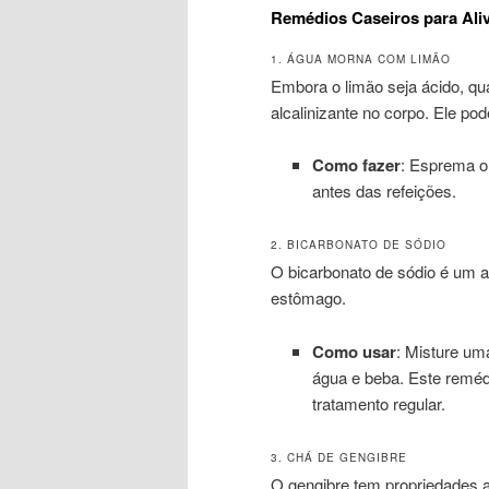
Remédios Caseiros para Aliv
1. ÁGUA MORNA COM LIMÃO
Embora o limão seja ácido, q
alcalinizante no corpo. Ele pod
Como fazer
: Esprema o
antes das refeições.
2. BICARBONATO DE SÓDIO
O bicarbonato de sódio é um an
estômago.
Como usar
: Misture um
água e beba. Este remé
tratamento regular.
3. CHÁ DE GENGIBRE
O gengibre tem propriedades an