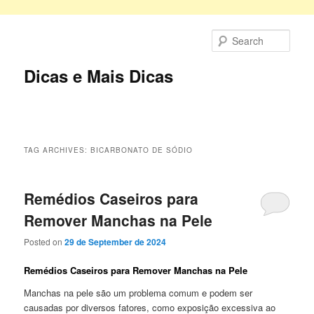
Skip
Skip
to
to
Sear
primary
secondary
content
content
Dicas e Mais Dicas
Main
menu
TAG ARCHIVES:
BICARBONATO DE SÓDIO
Remédios Caseiros para
Remover Manchas na Pele
Posted on
29 de September de 2024
Remédios Caseiros para Remover Manchas na Pele
Manchas na pele são um problema comum e podem ser
causadas por diversos fatores, como exposição excessiva ao