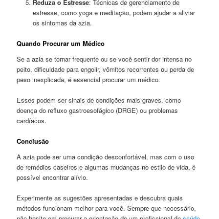
Reduza o Estresse
: Técnicas de gerenciamento de
estresse, como yoga e meditação, podem ajudar a aliviar
os sintomas da azia.
Quando Procurar um Médico
Se a azia se tornar frequente ou se você sentir dor intensa no
peito, dificuldade para engolir, vômitos recorrentes ou perda de
peso inexplicada, é essencial procurar um médico.
Esses podem ser sinais de condições mais graves, como
doença do refluxo gastroesofágico (DRGE) ou problemas
cardíacos.
Conclusão
A azia pode ser uma condição desconfortável, mas com o uso
de remédios caseiros e algumas mudanças no estilo de vida, é
possível encontrar alívio.
Experimente as sugestões apresentadas e descubra quais
métodos funcionam melhor para você. Sempre que necessário,
não hesite em procurar a orientação de um profissional de
saúde