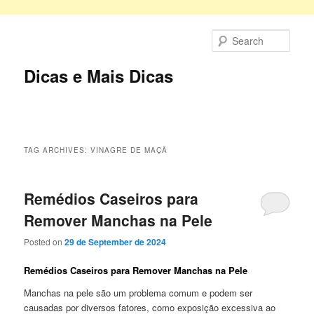
Skip
Skip
to
to
Sear
primary
secondary
content
content
Dicas e Mais Dicas
Main
menu
TAG ARCHIVES:
VINAGRE DE MAÇÃ
Remédios Caseiros para
Remover Manchas na Pele
Posted on
29 de September de 2024
Remédios Caseiros para Remover Manchas na Pele
Manchas na pele são um problema comum e podem ser
causadas por diversos fatores, como exposição excessiva ao