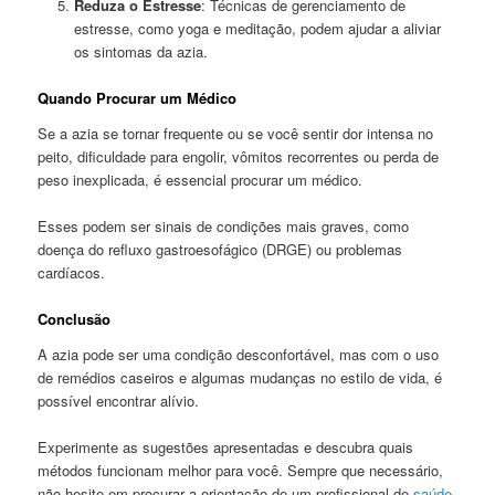
Reduza o Estresse
: Técnicas de gerenciamento de
estresse, como yoga e meditação, podem ajudar a aliviar
os sintomas da azia.
Quando Procurar um Médico
Se a azia se tornar frequente ou se você sentir dor intensa no
peito, dificuldade para engolir, vômitos recorrentes ou perda de
peso inexplicada, é essencial procurar um médico.
Esses podem ser sinais de condições mais graves, como
doença do refluxo gastroesofágico (DRGE) ou problemas
cardíacos.
Conclusão
A azia pode ser uma condição desconfortável, mas com o uso
de remédios caseiros e algumas mudanças no estilo de vida, é
possível encontrar alívio.
Experimente as sugestões apresentadas e descubra quais
métodos funcionam melhor para você. Sempre que necessário,
não hesite em procurar a orientação de um profissional de
saúde