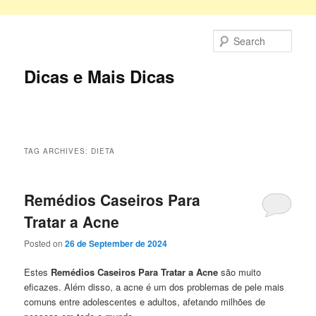
Skip
Skip
to
to
Sear
primary
secondary
content
content
Dicas e Mais Dicas
Main
menu
TAG ARCHIVES:
DIETA
Remédios Caseiros Para
Tratar a Acne
Posted on
26 de September de 2024
Estes
Remédios Caseiros Para Tratar a Acne
são muito
eficazes. Além disso, a acne é um dos problemas de pele mais
comuns entre adolescentes e adultos, afetando milhões de