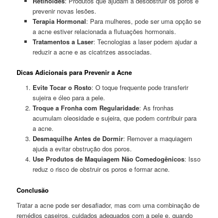
Retinoides
: Produtos que ajudam a desobstruir os poros e
prevenir novas lesões.
Terapia Hormonal
: Para mulheres, pode ser uma opção se
a acne estiver relacionada a flutuações hormonais.
Tratamentos a Laser
: Tecnologias a laser podem ajudar a
reduzir a acne e as cicatrizes associadas.
Dicas Adicionais para Prevenir a Acne
Evite Tocar o Rosto
: O toque frequente pode transferir
sujeira e óleo para a pele.
Troque a Fronha com Regularidade
: As fronhas
acumulam oleosidade e sujeira, que podem contribuir para
a acne.
Desmaquilhe Antes de Dormir
: Remover a maquiagem
ajuda a evitar obstrução dos poros.
Use Produtos de Maquiagem Não Comedogênicos
: Isso
reduz o risco de obstruir os poros e formar acne.
Conclusão
Tratar a acne pode ser desafiador, mas com uma combinação de
remédios caseiros, cuidados adequados com a pele e, quando