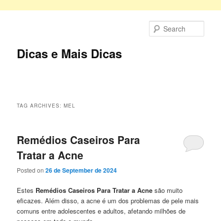
Skip
Skip
to
to
Sear
primary
secondary
content
content
Dicas e Mais Dicas
Main
menu
TAG ARCHIVES:
MEL
Remédios Caseiros Para
Tratar a Acne
Posted on
26 de September de 2024
Estes
Remédios Caseiros Para Tratar a Acne
são muito
eficazes. Além disso, a acne é um dos problemas de pele mais
comuns entre adolescentes e adultos, afetando milhões de