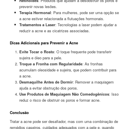
Retinoides
: Produtos que ajudam a desobstruir os poros e
prevenir novas lesões.
Terapia Hormonal
: Para mulheres, pode ser uma opção se
a acne estiver relacionada a flutuações hormonais.
Tratamentos a Laser
: Tecnologias a laser podem ajudar a
reduzir a acne e as cicatrizes associadas.
Dicas Adicionais para Prevenir a Acne
Evite Tocar o Rosto
: O toque frequente pode transferir
sujeira e óleo para a pele.
Troque a Fronha com Regularidade
: As fronhas
acumulam oleosidade e sujeira, que podem contribuir para
a acne.
Desmaquilhe Antes de Dormir
: Remover a maquiagem
ajuda a evitar obstrução dos poros.
Use Produtos de Maquiagem Não Comedogênicos
: Isso
reduz o risco de obstruir os poros e formar acne.
Conclusão
Tratar a acne pode ser desafiador, mas com uma combinação de
remédios caseiros, cuidados adequados com a pele e, quando